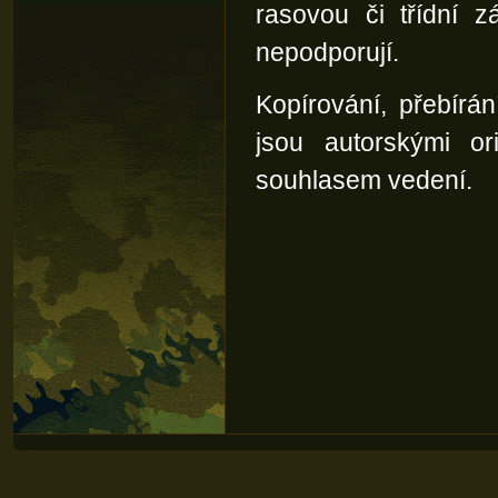
rasovou či třídní z
nepodporují.
Kopírování, přebírání
jsou autorskými or
souhlasem vedení.