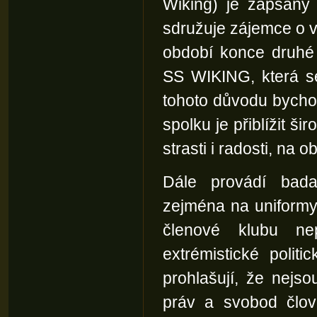
Wiking) je zapsaný 
sdružuje zájemce o vo
období konce druhé 
SS WIKING, která se
tohoto důvodu bycho
spolku je přiblížit ši
strasti i radosti, na 
Dále provádí bada
zejména na uniformy
členové klubu ne
extrémistické polit
prohlašují, že nejs
práv a svobod člov