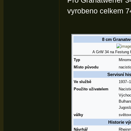
Pro Granatwerfer 3
vyrobeno celkem 7
8 cm Granatwe
A GrW 34 na
Festung 
Typ
Minom
Místo původu
nacist
Servisní his
Ve službě
1937–
Použito uživatelem
Nacist
Výcho
Bulhar
Jugosl
války
světov
Historie v
Návrhář
Rheinm