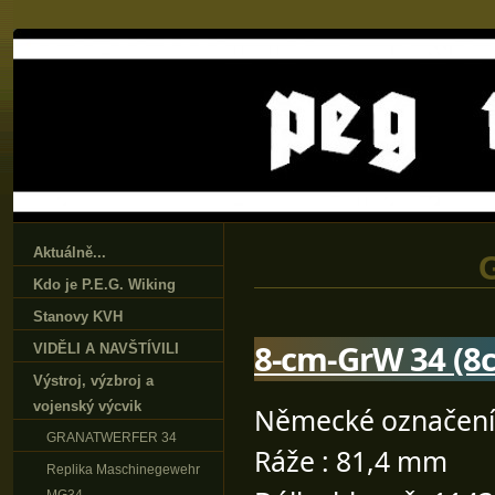
Aktuálně...
Kdo je P.E.G. Wiking
Stanovy KVH
8-cm-GrW 34 (
VIDĚLI A NAVŠTÍVILI
Výstroj‚ výzbroj a
vojenský výcvik
Německé označení 
GRANATWERFER 34
Ráže : 81,4 mm
Replika Maschinegewehr