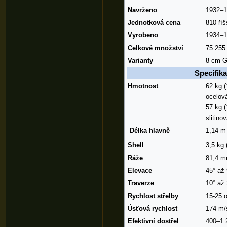
Navrženo
1932–
Jednotková cena
810
ří
Vyrobeno
1934–
Celkově množství
75 25
Varianty
8 cm G
Specifik
Hmotnost
62 kg (
ocelov
57 kg (
slitino
Délka
hlavně
1,14 m 
Shell
3,5 kg 
Ráže
81,4 m
Elevace
45° až
Traverze
10° až
Rychlost střelby
15-25 o
Úsťová rychlost
174 m/
Efektivní dostřel
400–1 