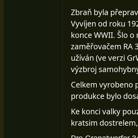
Zbraň byla přeprav
Vyvíjen od roku 19
konce WWII. Šlo o
zaměřovačem RA 35
užíván (ve verzi G
výzbroj samohybný
Celkem vyrobeno p
produkce bylo dosa
Ke konci valky pouz
kratsim dostrelem,