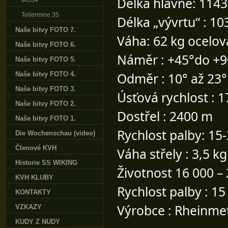
Délka hlavně: 1143
MG34
Tellermine 35
Délka „vývrtu“ : 1
Naše bitvy FOTO 7.
Váha: 62 kg ocelová
Naše bitvy FOTO 6.
Náměr : +45°do +9
Naše bitvy FOTO 5.
Odměr : 10° až 23°
Naše bitvy FOTO 4.
Naše bitvy FOTO 3.
Úsťová rychlost : 
Naše bitvy FOTO 2.
Dostřel : 2400 m
Naše bitvy FOTO 1.
Rychlost palby: 15
Die Wochenschau (video)
Členové KVH
Váha střely : 3,5 kg
Historie SS WIKING
Životnost 16 000 –
KVH KLUBY
Rychlost palby : 15
KONTAKTY
Výrobce : Rheinmet
VZKAZY
KUDY Z NUDY