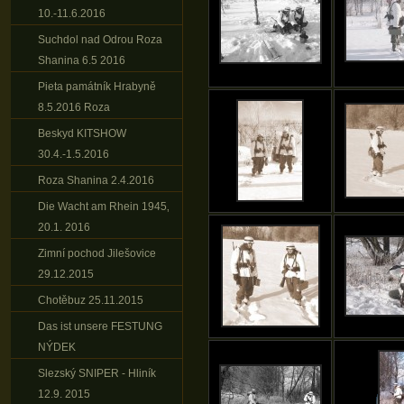
10.-11.6.2016
Suchdol nad Odrou Roza
Shanina 6.5 2016
Pieta památník Hrabyně
8.5.2016 Roza
Beskyd KITSHOW
30.4.-1.5.2016
Roza Shanina 2.4.2016
Die Wacht am Rhein 1945‚
20.1. 2016
Zimní pochod Jilešovice
29.12.2015
Chotěbuz 25.11.2015
Das ist unsere FESTUNG
NÝDEK
Slezský SNIPER - Hliník
12.9. 2015