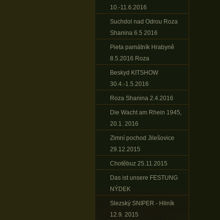
10.-11.6.2016
Suchdol nad Odrou Roza
Shanina 6.5 2016
Pieta památník Hrabyně
8.5.2016 Roza
Beskyd KITSHOW
30.4.-1.5.2016
Roza Shanina 2.4.2016
Die Wacht am Rhein 1945‚
20.1. 2016
Zimní pochod Jilešovice
29.12.2015
Chotěbuz 25.11.2015
Das ist unsere FESTUNG
NÝDEK
Slezský SNIPER - Hliník
12.9. 2015