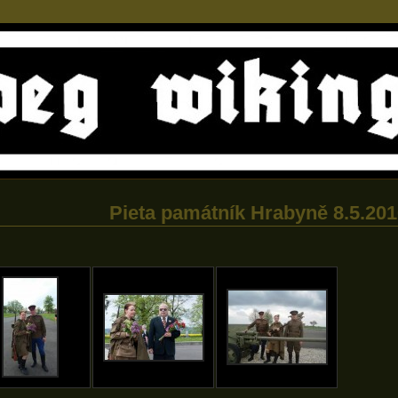
Pieta památník Hrabyně 8.5.20