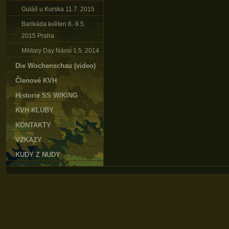
Guláš u Kurska 11.7. 2015
Barikáda květen 8.-9.5.
2015 Praha
Military Day Návsí 1.5. 2014
Die Wochenschau (video)
Členové KVH
Historie SS WIKING
KVH KLUBY
KONTAKTY
VZKAZY
KUDY Z NUDY